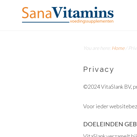
You are here:
Home
/
Priv
Privacy
©2024 VitaSlank BV, p
Voor ieder websitebezo
DOELEINDEN GEB
VitaSlank verzamelt bi