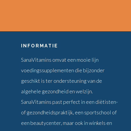
INFORMATIE
SanaVitamins omvat een mooie lijn
voedingssupplementen die bijzonder
geschikt is ter ondersteuning van de
algehele gezondheid en welzijn.
SanaVitamins past perfect in een diëtisten-
of gezondheidspraktijk, een sportschool of
een beautycenter, maar ook in winkels en