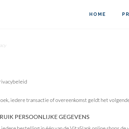
HOME
P
acy
rivacybeleid
ek, iedere transactie of overeenkomst geldt het volgende
RUIK PERSOONLIJKE GEGEVENS
j iedere bestelling in één van de VitaSlank online shops d