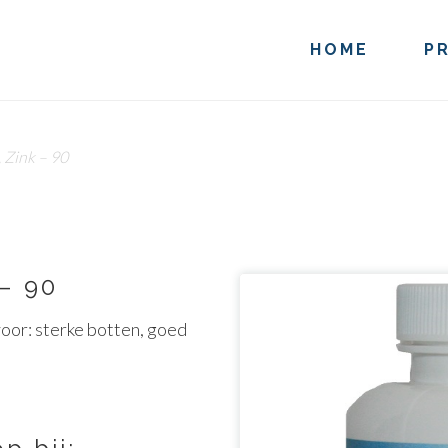
HOME
P
 Zink – 90
– 90
oor: sterke botten, goed