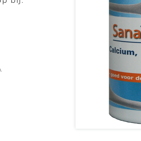
p bij:
.